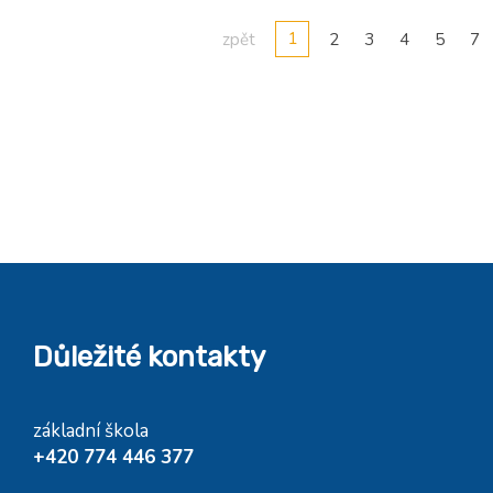
1
zpět
2
3
4
5
7
Důležité kontakty
základní škola
+420 774 446 377