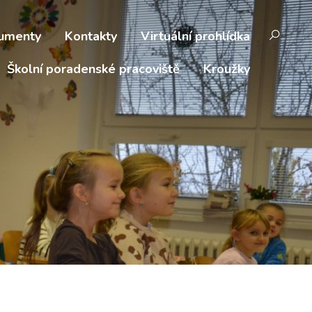
umenty
Kontakty
Virtuální prohlídka
Školní poradenské pracoviště
Kroužky