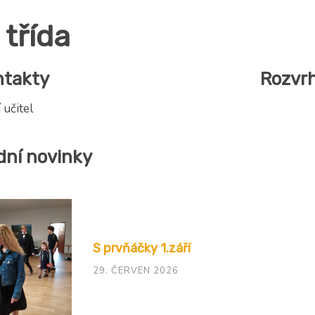
 třída
ntakty
Rozvr
í učitel
dní novinky
S prvňáčky 1.září
29. ČERVEN 2026