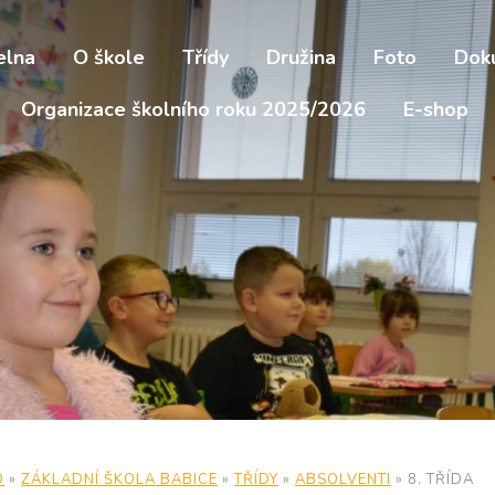
elna
O škole
Třídy
Družina
Foto
Dok
Organizace školního roku 2025/2026
E-shop
D
»
ZÁKLADNÍ ŠKOLA BABICE
»
TŘÍDY
»
ABSOLVENTI
»
8. TŘÍDA