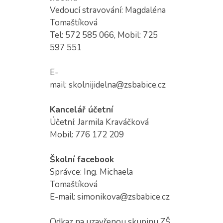
Vedoucí stravování: Magdaléna
Tomaštíková
Tel: 572 585 066, Mobil: 725
597 551
E-
mail: skolnijidelna@zsbabice.cz
Kancelář účetní
Účetní: Jarmila Kraváčková
Mobil: 776 172 209
Školní facebook
Správce: Ing. Michaela
Tomaštíková
E-mail: simonikova@zsbabice.cz
Odkaz na uzavřenou skupinu ZŠ