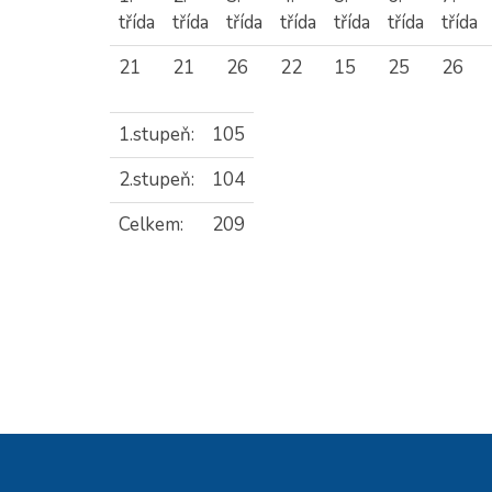
třída
třída
třída
třída
třída
třída
třída
21
21
26
22
15
25
26
1.stupeň:
105
2.stupeň:
104
Celkem:
209