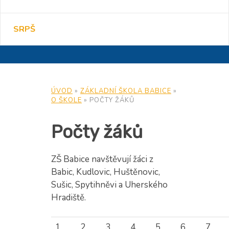
SRPŠ
ÚVOD
»
ZÁKLADNÍ ŠKOLA BABICE
»
O ŠKOLE
»
POČTY ŽÁKŮ
Počty žáků
ZŠ Babice navštěvují žáci z
Babic, Kudlovic, Huštěnovic,
Sušic, Spytihněvi a Uherského
Hradiště.
1.
2.
3.
4.
5.
6.
7.