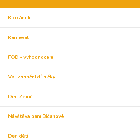
Klokánek
Karneval
FOD - vyhodnocení
Velikonoční dílničky
Den Země
Návštěva paní Bičanové
Den dětí