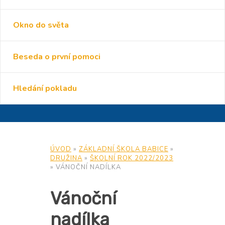
Okno do světa
Beseda o první pomoci
Hledání pokladu
ÚVOD
»
ZÁKLADNÍ ŠKOLA BABICE
»
DRUŽINA
»
ŠKOLNÍ ROK 2022/2023
»
VÁNOČNÍ NADÍLKA
Vánoční
nadílka