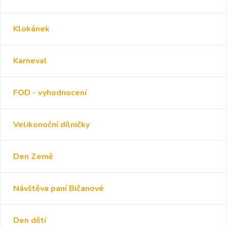
Klokánek
Karneval
FOD - vyhodnocení
Velikonoční dílničky
Den Země
Návštěva paní Bičanové
Den dětí