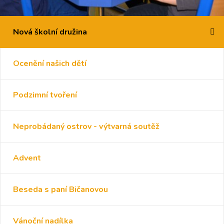
Nová školní družina
Ocenění našich dětí
Podzimní tvoření
Neprobádaný ostrov - výtvarná soutěž
Advent
Beseda s paní Bičanovou
Vánoční nadílka