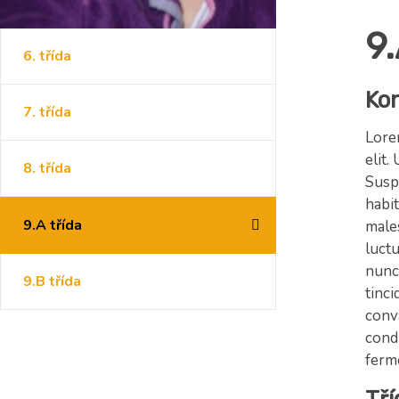
9.
6. třída
Ko
7. třída
Lore
elit.
8. třída
Suspe
habit
9.A třída
male
luct
nunc
9.B třída
tinci
conva
cond
ferm