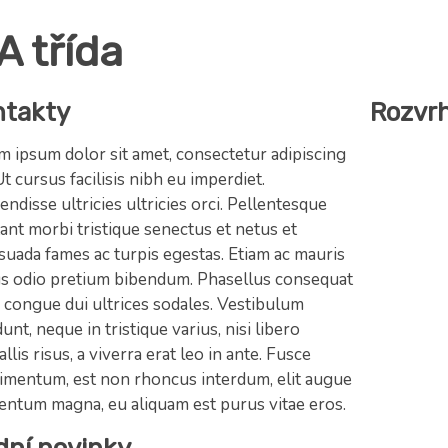
A třída
ntakty
Rozvr
m ipsum dolor sit amet, consectetur adipiscing
 Ut cursus facilisis nibh eu imperdiet.
ndisse ultricies ultricies orci. Pellentesque
ant morbi tristique senectus et netus et
suada fames ac turpis egestas. Etiam ac mauris
us odio pretium bibendum. Phasellus consequat
 congue dui ultrices sodales. Vestibulum
dunt, neque in tristique varius, nisi libero
llis risus, a viverra erat leo in ante. Fusce
imentum, est non rhoncus interdum, elit augue
entum magna, eu aliquam est purus vitae eros.