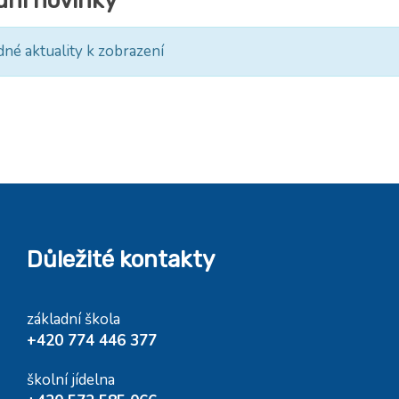
dní novinky
dné aktuality k zobrazení
Důležité kontakty
základní škola
+420 774 446 377
školní jídelna