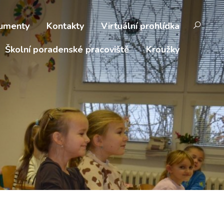
umenty
Kontakty
Virtuální prohlídka
Školní poradenské pracoviště
Kroužky