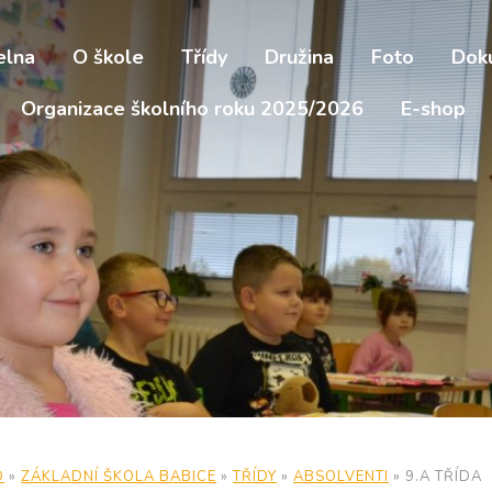
elna
O škole
Třídy
Družina
Foto
Dok
Organizace školního roku 2025/2026
E-shop
D
»
ZÁKLADNÍ ŠKOLA BABICE
»
TŘÍDY
»
ABSOLVENTI
»
9.A TŘÍDA