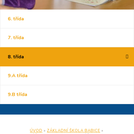
6. třída
7. třída
8. třída
9.A třída
9.B třída
ÚVOD
»
ZÁKLADNÍ ŠKOLA BABICE
»