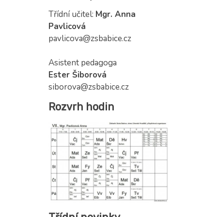
Třídní učitel:
Mgr. Anna
Pavlicová
pavlicova@zsbabice.cz
Asistent pedagoga
Ester Šiborová
siborova@zsbabice.cz
Rozvrh hodin