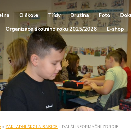
elna
O škole
Třídy
Družina
Foto
Dok
Organizace školního roku 2025/2026
E-shop
D
»
ZÁKLADNÍ ŠKOLA BABICE
»
DALŠÍ INFORMAČNÍ ZDROJE