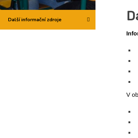
D
Další informační zdroje
Info
V ob