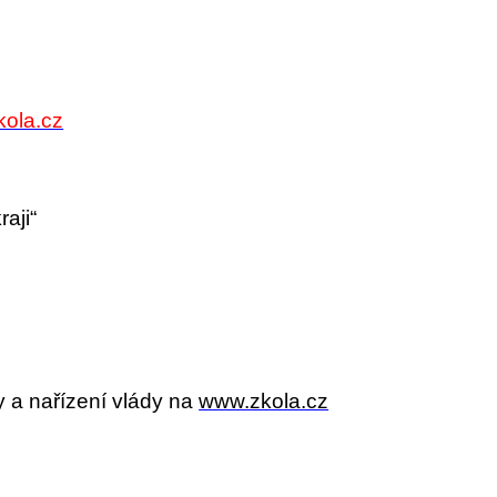
ola.cz
aji“
y a nařízení vlády na
www.zkola.cz