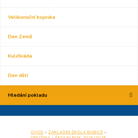
Velikonoční bojovka
Den Země
Kuličkiáda
Den dětí
Hledání pokladu
ÚVOD
»
ZÁKLADNÍ ŠKOLA BABICE
»