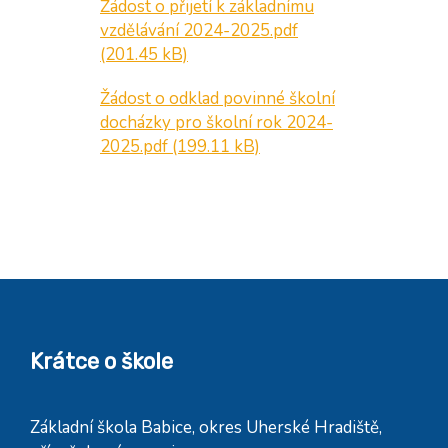
Žádost o přijetí k základnímu
vzdělávání 2024-2025.pdf
(201.45 kB)
Žádost o odklad povinné školní
docházky pro školní rok 2024-
2025.pdf
(199.11 kB)
Krátce o škole
Základní škola Babice, okres Uherské Hradiště,