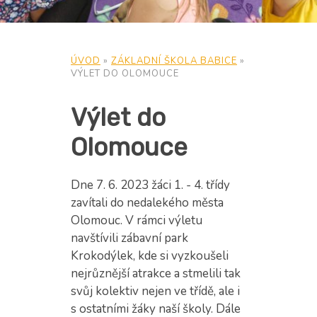
ÚVOD
»
ZÁKLADNÍ ŠKOLA BABICE
»
VÝLET DO OLOMOUCE
Výlet do
Olomouce
Dne 7. 6. 2023 žáci 1. - 4. třídy
zavítali do nedalekého města
Olomouc. V rámci výletu
navštívili zábavní park
Krokodýlek, kde si vyzkoušeli
nejrůznější atrakce a stmelili tak
svůj kolektiv nejen ve třídě, ale i
s ostatními žáky naší školy. Dále