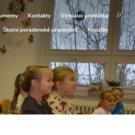
umenty
Kontakty
Virtuální prohlídka
Školní poradenské pracoviště
Kroužky