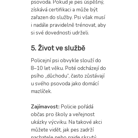
psovoda. Pokud je pes úspěšný,
získává certifikaci a může být
zařazen do služby. Psi však musí
i nadále pravidelně trénovat, aby
si své dovednosti udrželi.
5. Život ve službě
Policejní psi obvykle slouží do
8–10 let věku. Poté odcházejí do
psího „důchodu“, často zůstávají
u svého psovoda jako domácí
mazlíček.
Zajímavost:
Policie pořádá
občas pro školy a veřejnost
ukázky výcviku. Na takové akci
můžete vidět, jak pes zadrží
pachatele nebo najde skrytý