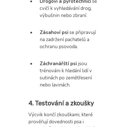
Drogoví a pyrotechnici
se
cvičí k vyhledávání drog,
výbušnin nebo zbraní.
Zásahoví psi
se připravují
na zadržení pachatelů a
ochranu psovoda.
Záchranářští psi
jsou
trénováni k hledání lidí v
sutinách po zemětřesení
nebo lavinách.
4. Testování a zkoušky
Výcvik končí zkouškami, které
prověřují dovednosti psa i