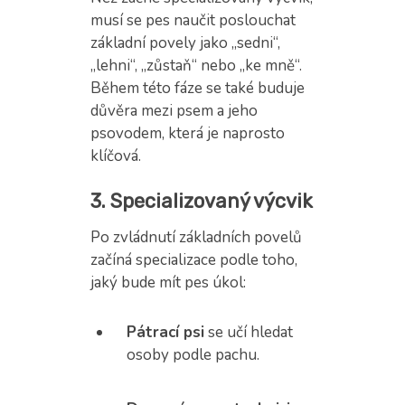
musí se pes naučit poslouchat
základní povely jako „sedni“,
„lehni“, „zůstaň“ nebo „ke mně“.
Během této fáze se také buduje
důvěra mezi psem a jeho
psovodem, která je naprosto
klíčová.
3. Specializovaný výcvik
Po zvládnutí základních povelů
začíná specializace podle toho,
jaký bude mít pes úkol:
Pátrací psi
se učí hledat
osoby podle pachu.