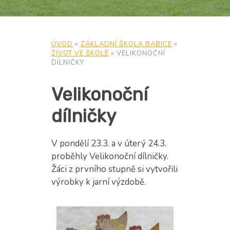
ÚVOD
»
ZÁKLADNÍ ŠKOLA BABICE
»
ŽIVOT VE ŠKOLE
»
VELIKONOČNÍ
DÍLNIČKY
Velikonoční
dílničky
V pondělí 23.3. a v úterý 24.3.
proběhly Velikonoční dílničky.
Žáci z prvního stupně si vytvořili
výrobky k jarní výzdobě.