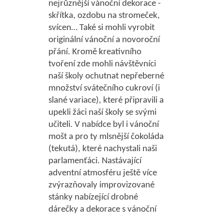
nejrůznější vánoční dekorace -
skřítka, ozdobu na stromeček,
svícen… T
aké si mohli vyrobit
originální vánoční a novoroční
přání. Kromě kreativního
tvoření zde mohli návštěvníci
naší školy ochutnat nepřeberné
množství svátečního cukroví (i
slané variace), které připravili a
upekli žáci naší školy se svými
učiteli. V nabídce byl i vánoční
mošt a pro ty mlsnější čokoláda
(tekutá), které nachystali naši
parlamenťáci. Nastávající
adventní atmosféru ještě více
zvýrazňovaly improvizované
stánky nabízející drobné
dárečky a dekorace s vánoční