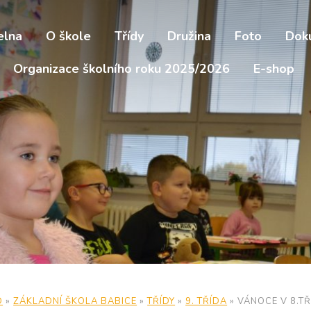
elna
O škole
Třídy
Družina
Foto
Dok
Organizace školního roku 2025/2026
E-shop
D
»
ZÁKLADNÍ ŠKOLA BABICE
»
TŘÍDY
»
9. TŘÍDA
»
VÁNOCE V 8.TŘ