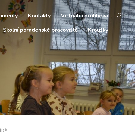
umenty
Kontakty
Virtuální prohlídka
Školní poradenské pracoviště
Kroužky
ÍDĚ