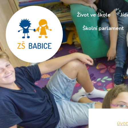
Život ve škole
Jíd
Školní parlament
ÚVO