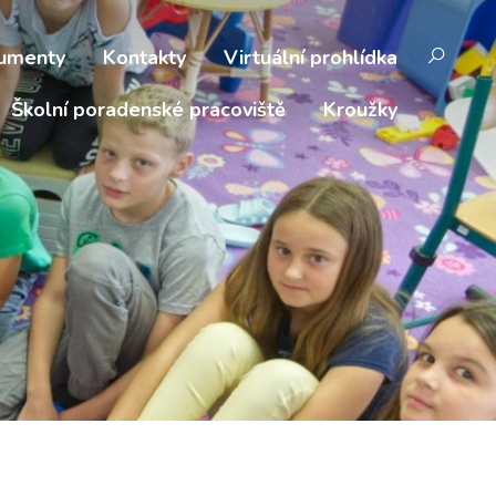
umenty
Kontakty
Virtuální prohlídka
Školní poradenské pracoviště
Kroužky