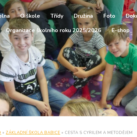
elna
O škole
Třídy
Družina
Foto
Dok
Organizace školního roku 2025/2026
E-shop
D
»
ZÁKLADNÍ ŠKOLA BABICE
»
CESTA S CYRILEM A METODĚJEM