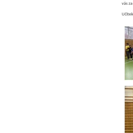
vás za
Učitel