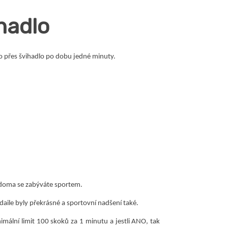
hadlo
o přes švihadlo po dobu jedné minuty.
se doma se zabýváte sportem.
edaile byly překrásné a sportovní nadšení také.
mální limit 100 skoků za 1 minutu a jestli ANO, tak