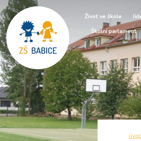
Život ve škole
Jíd
Školní parlament
ÚVO