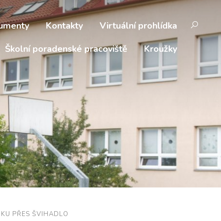
umenty
Kontakty
Virtuální prohlídka
Školní poradenské pracoviště
Kroužky
OKU PŘES ŠVIHADLO