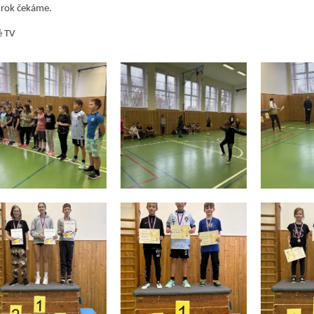
 rok čekáme.
é TV