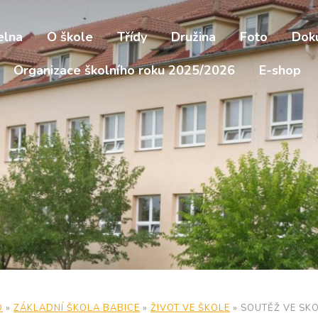
elna
O škole
Třídy
Družina
Foto
Dok
Organizace školního roku 2025/2026
E-shop
D
»
ZÁKLADNÍ ŠKOLA BABICE
»
ŽIVOT VE ŠKOLE
»
SOUTĚŽ VE SK