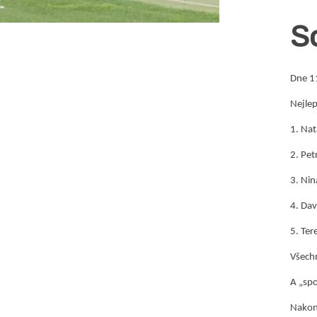
S
Dne 11
Nejlep
1. Nat
2. Pet
3. Nin
4. Dav
5. Ter
Všechn
A „spo
Nakone