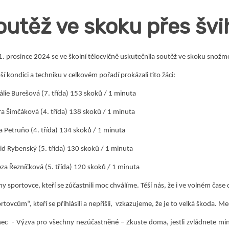
outěž ve skoku přes švi
. prosince 2024 se ve školní tělocvičně uskutečnila soutěž ve skoku snožm
ší kondici a techniku v celkovém pořadí prokázali tito žáci:
álie Burešová (7. třída) 153 skoků / 1 minuta
ra Šimčáková (4. třída) 138 skoků / 1 minuta
a Petruňo (4. třída) 134 skoků / 1 minuta
id Rybenský (5. třída) 130 skoků / 1 minuta
eza Řezníčková (5. třída) 120 skoků / 1 minuta
y sportovce, kteří se zúčastnili moc chválíme. Těší nás, že i ve volném ča
rtovcům“, kteří se přihlásili a nepřišli, vzkazujeme, že je to velká škoda. M
c - Výzva pro všechny nezúčastněné – Zkuste doma, jestli zvládnete mini