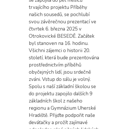
se zapojila do pět měsíců
trvajícího projektu Příběhy
našich sousedů, se pochlubí
svou závěrečnou prezentací ve
čtvrtek 6. března 2025 v
Otrokovické BESEDĚ. Začátek
byl stanoven na 16. hodinu.
Všichni zájemci o historii 20.
století, která bude prezentována
prostřednictvím příběhů
obyčejných lidí, jsou srdečně
zváni. Vstup do sálu je volný.
Spolu s naší základní školou se
do projektu zapojilo dalších 9
základních škol z našeho
regionu a Gymnázium Uherské
Hradiště. Přijďte podpořit naše
deváťačky a prožít zajímavé