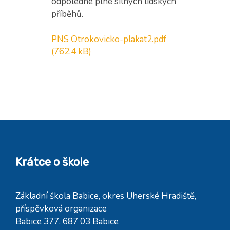
odpoledne plné silných lidských
příběhů.
PNS Otrokovicko-plakat2.pdf
(762.4 kB)
Krátce o škole
Základní škola Babice, okres Uherské Hradiště,
příspěvková organizace
Babice 377, 687 03 Babice