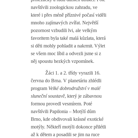
navštívili zoologickou zahradu, ve
které i přes méně příznivé počasí viděli
mnoho zajímavých zvířat. Největší
pozornost vzbudili lvi, ale velkým
favoritem byla také malá kůzlata, která
si děti mohly pohladit a nakrmit.
Výlet
se všem moc líbil a odvezli jsme si z
něj spoustu hezkých vzpomínek.
Žáci 1. a 2. třídy vyrazili 16.
června do Brna. V planetáriu zhlédli
program
Velké dobrodružství v malé
sluneční soustavě
, který je zábavnou
formou provedl vesmírem. Poté
navštívili Papilonia – Motýlí dům
Brno, kde obdivovali krásné exotické
motýly. Někteří motýli dokonce přilétli
až k dětem a posadili se jim na ruce