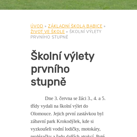
ÚVOD
»
ZÁKLADNÍ ŠKOLA BABICE
»
ŽIVOT VE ŠKOLE
»
ŠKOLNÍ VÝLETY
PRVNÍHO STUPNĚ
Školní výlety
prvního
stupně
Dne 3. června se žáci 3., 4. a 5.
třídy vydali na školní výlet do
Olomouce. Jejich první zastávkou byl
zábavní park Krokodýlek, kde si
vyzkoušeli vodní lodičky, motokáry,
prolézačky a řadu dalších atrakcí. Poté