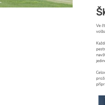
Š
Ve č
volb
Každá
pest
navš
jedin
Celou
prož
přípr