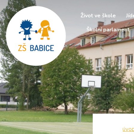
Život ve škole
Jíd
Školní parlament
ÚVO