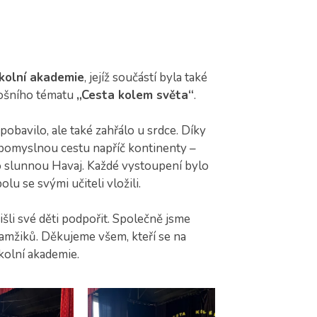
kolní akademie
, jejíž součástí byla také
tošního tématu
„Cesta kolem světa“
.
 pobavilo, ale také zahřálo u srdce. Díky
pomyslnou cestu napříč kontinenty –
po slunnou Havaj. Každé vystoupení bylo
olu se svými učiteli vložili.
přišli své děti podpořit. Společně jsme
amžiků. Děkujeme všem, kteří se na
školní akademie.