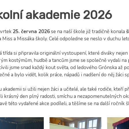
kolní akademie 2026
tvrtek
25. června 2026
se na naší škole již tradičně konala
š
a Miss a Missáka školy. Celé odpoledne se neslo v duchu le
 třída si připravila originální vystoupení, které diváky nejen
rým kostýmům, hudbě a tancům jsme se společně vydali na 
tívili jsme snad každý kout světa, od ledového Grónska až 
ečné a bylo vidět, kolik práce, nápadů i nadšení do něj žáci sp
 akademii si užili nejen žáci a učitelé, ale také rodiče, kteří 
ili krásný den plný radosti, smíchu a nezapomenutelných ok
avě této vydařené akce podíleli, a těšíme se na další ročník 