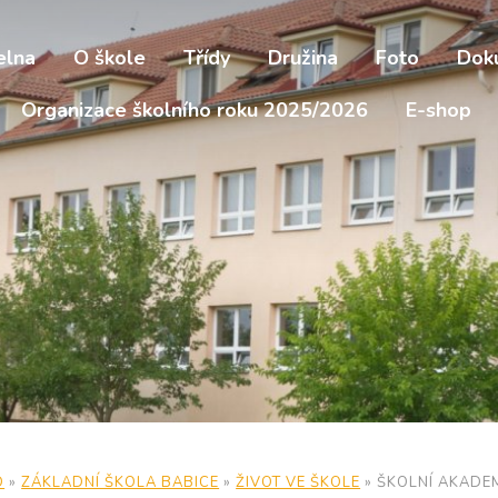
elna
O škole
Třídy
Družina
Foto
Dok
Organizace školního roku 2025/2026
E-shop
D
»
ZÁKLADNÍ ŠKOLA BABICE
»
ŽIVOT VE ŠKOLE
»
ŠKOLNÍ AKADEM