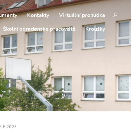
umenty
Kontakty
Virtuální prohlídka
Školní poradenské pracoviště
Kroužky
IE 2026