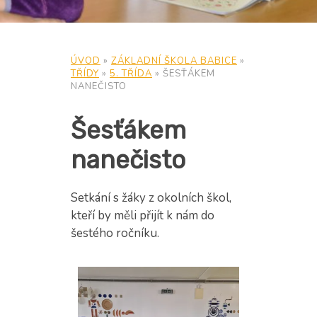
ÚVOD
»
ZÁKLADNÍ ŠKOLA BABICE
»
TŘÍDY
»
5. TŘÍDA
»
ŠESŤÁKEM
NANEČISTO
Šesťákem
nanečisto
Setkání s žáky z okolních škol,
kteří by měli přijít k nám do
šestého ročníku.