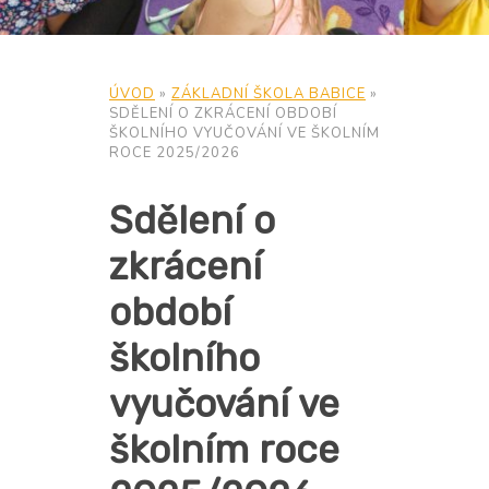
ÚVOD
»
ZÁKLADNÍ ŠKOLA BABICE
»
SDĚLENÍ O ZKRÁCENÍ OBDOBÍ
ŠKOLNÍHO VYUČOVÁNÍ VE ŠKOLNÍM
ROCE 2025/2026
Sdělení o
zkrácení
období
školního
vyučování ve
školním roce