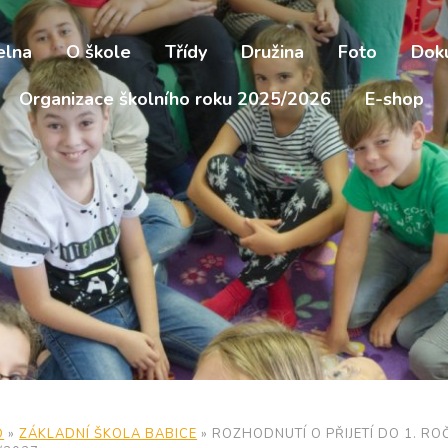
elna
O škole
Třídy
Družina
Foto
Dok
Organizace školního roku 2025/2026
E-shop
D
»
ZÁKLADNÍ ŠKOLA BABICE
»
ROZHODNUTÍ O PŘIJETÍ DO 1. RO