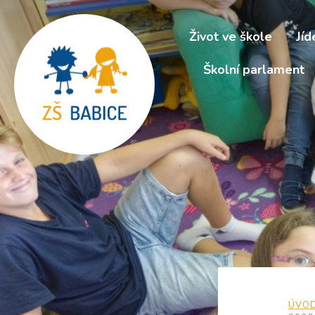
Život ve škole
Jíd
Školní parlament
ÚVO