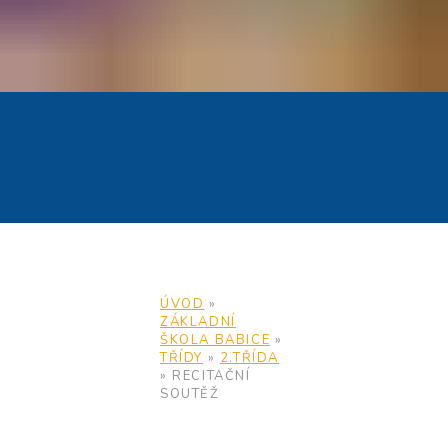
ÚVOD
»
ZÁKLADNÍ
ŠKOLA BABICE
»
TŘÍDY
»
2.TŘÍDA
»
RECITAČNÍ
SOUTĚŽ