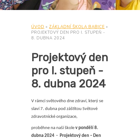
ÚVOD
»
ZÁKLADNÍ ŠKOLA BABICE
»
PROJEKTOVÝ DEN PRO I. STUPEŇ -
8. DUBNA 2024
Projektový den
pro I. stupeň -
8. dubna 2024
V rámci světového dne zdraví, který se
slaví 7. dubna pod záštitou Světové
zdravotnické organizace,
proběhne na naší škole
v pondělí 8.
dubna 2024 - Projektový den – Den