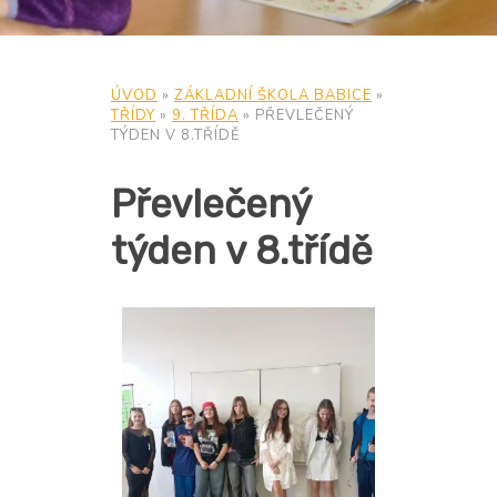
ÚVOD
»
ZÁKLADNÍ ŠKOLA BABICE
»
TŘÍDY
»
9. TŘÍDA
»
PŘEVLEČENÝ
TÝDEN V 8.TŘÍDĚ
Převlečený
týden v 8.třídě