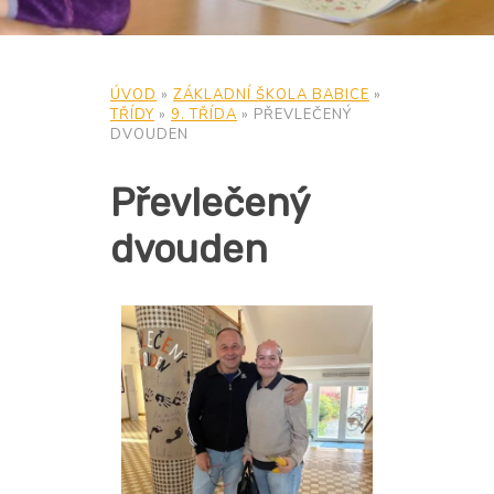
ÚVOD
»
ZÁKLADNÍ ŠKOLA BABICE
»
TŘÍDY
»
9. TŘÍDA
»
PŘEVLEČENÝ
DVOUDEN
Převlečený
dvouden