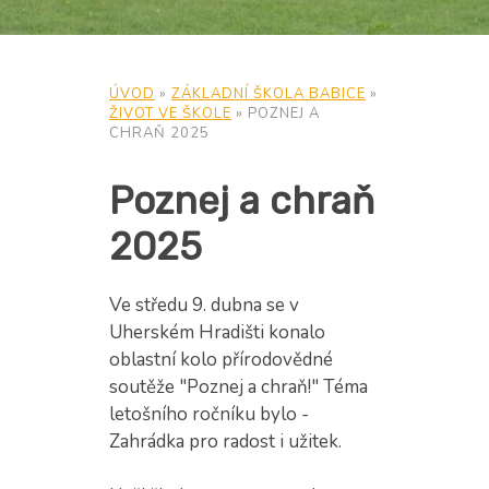
ÚVOD
»
ZÁKLADNÍ ŠKOLA BABICE
»
ŽIVOT VE ŠKOLE
»
POZNEJ A
CHRAŇ 2025
Poznej a chraň
2025
Ve středu 9. dubna se v
Uherském Hradišti konalo
oblastní kolo přírodovědné
soutěže "Poznej a chraň!" Téma
letošního ročníku bylo -
Zahrádka pro radost i užitek.