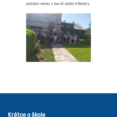
položen věnec v barvě státní trikolóry.
Krátce o škole