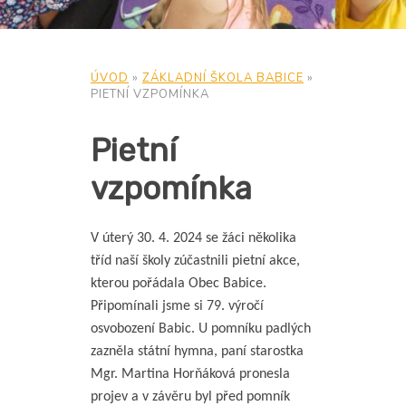
ÚVOD
»
ZÁKLADNÍ ŠKOLA BABICE
»
PIETNÍ VZPOMÍNKA
Pietní
vzpomínka
V úterý 30. 4. 2024 se žáci několika
tříd naší školy zúčastnili pietní akce,
kterou pořádala Obec Babice.
Připomínali jsme si 79. výročí
osvobození Babic. U pomníku padlých
zazněla státní hymna, paní starostka
Mgr. Martina Horňáková pronesla
projev a v závěru byl před pomník