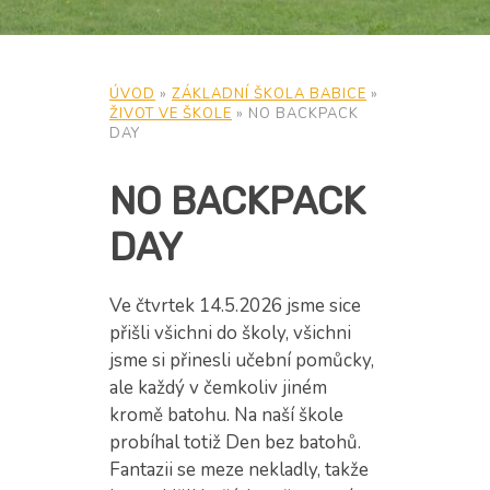
ÚVOD
»
ZÁKLADNÍ ŠKOLA BABICE
»
ŽIVOT VE ŠKOLE
»
NO BACKPACK
DAY
NO BACKPACK
DAY
Ve čtvrtek 14.5.2026 jsme sice
přišli všichni do školy, všichni
jsme si přinesli učební pomůcky,
ale každý v čemkoliv jiném
kromě batohu. Na naší škole
probíhal totiž Den bez batohů.
Fantazii se meze nekladly, takže