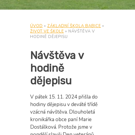
ÚVOD
»
ZÁKLADNÍ ŠKOLA BABICE
»
ŽIVOT VE ŠKOLE
»
NÁVŠTĚVA V
HODINĚ DĚJEPISU
Návštěva v
hodině
dějepisu
V pátek 15. 11. 2024 přišla do
hodiny dějepisu v deváté třídě
vzácná návštěva. Dlouholetá
kronikářka obce paní Marie
Dostálková. Protože jsme v
pondělí slavili Den veteránů,