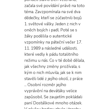
začala své povídání právě na toto
téma. Zavzpomínala na své dva
dědečky, kteří se zúčastnili bojů
1. světové války. Jeden z nich v
oněch bojích i padl. Poté se s
žáky podělila o autentické
vzpomínky na páteční večer 17.
11. 1989 a následné události,
které vedly k pádu totalitního
režimu u nás. Co v té době dělala,
jak všechny změny prožívala, s
kým o nich mluvila, jak se k nim
stavěli lidé z jejího okolí, z práce
... Osobní rozměr jejího
vyprávění na deváťáky velice
zapůsobil. Se zaujetím pokládali
paní Dostálkové mnoho otázek.