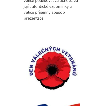
velice poděkovat za ochotu, za
její autentické vzpomínky a
velice příjemný způsob
prezentace.