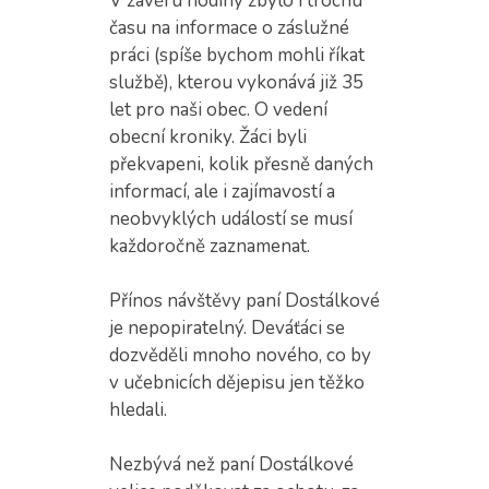
V závěru hodiny zbylo i trochu
času na informace o záslužné
práci (spíše bychom mohli říkat
službě), kterou vykonává již 35
let pro naši obec. O vedení
obecní kroniky. Žáci byli
překvapeni, kolik přesně daných
informací, ale i zajímavostí a
neobvyklých událostí se musí
každoročně zaznamenat.
Přínos návštěvy paní Dostálkové
je nepopiratelný. Deváťáci se
dozvěděli mnoho nového, co by
v učebnicích dějepisu jen těžko
hledali.
Nezbývá než paní Dostálkové