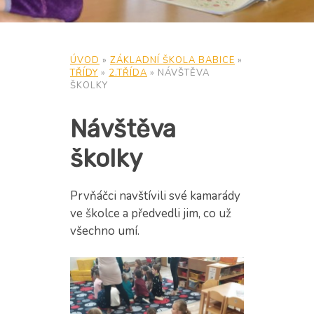
ÚVOD
»
ZÁKLADNÍ ŠKOLA BABICE
»
TŘÍDY
»
2.TŘÍDA
»
NÁVŠTĚVA
ŠKOLKY
Návštěva
školky
Prvňáčci navštívili své kamarády
ve školce a předvedli jim, co už
všechno umí.