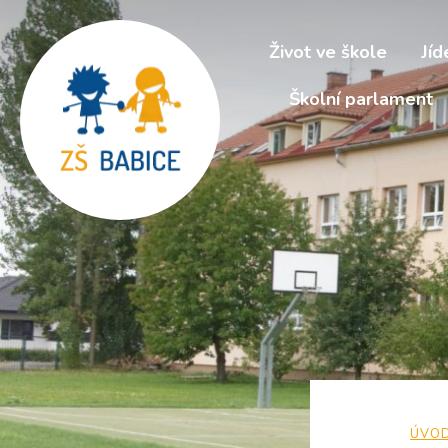
Život ve škole
Jíd
Školní parlament
ÚVO