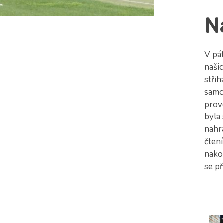
N
V pát
naši
stři
samot
prov
byla 
nahrá
čtení
nako
se př