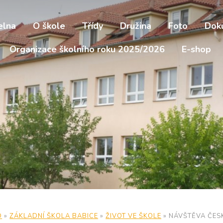
elna
O škole
Třídy
Družina
Foto
Dok
Organizace školního roku 2025/2026
E-shop
D
»
ZÁKLADNÍ ŠKOLA BABICE
»
ŽIVOT VE ŠKOLE
»
NÁVŠTĚVA ČES