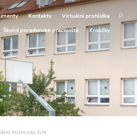
umenty
Kontakty
Virtuální prohlídka
Školní poradenské pracoviště
Kroužky
KÉHO ROZHLASU ZLÍN