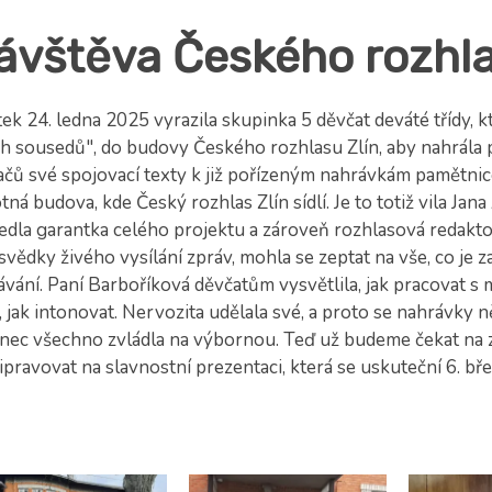
ávštěva Českého rozhla
ek 24. ledna 2025 vyrazila skupinka 5 děvčat deváté třídy, 
ch sousedů", do budovy Českého rozhlasu Zlín, aby nahrála
hačů své spojovací texty k již pořízeným nahrávkám pamětnic
ná budova, kde Český rozhlas Zlín sídlí. Je to totiž vila Ja
edla garantka celého projektu a zároveň rozhlasová redakto
svědky živého vysílání zpráv, mohla se zeptat na vše, co je
vání. Paní Barboříková děvčatům vysvětlila, jak pracovat s m
, jak intonovat. Nervozita udělala své, a proto se nahrávky 
nec všechno zvládla na výbornou. Teď už budeme čekat na 
ipravovat na slavnostní prezentaci, která se uskuteční 6. bř
J. Škraba