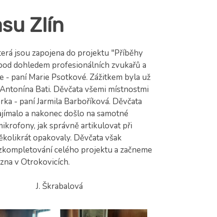
su Zlín
která jsou zapojena do projektu "Příběhy
 pod dohledem profesionálních zvukařů a
e - paní Marie Psotkové. Zážitkem byla už
na Antonína Bati. Děvčata všemi místnostmi
rka - paní Jarmila Barboříková. Děvčata
 zajímalo a nakonec došlo na samotné
ikrofony, jak správně artikulovat při
několikrát opakovaly. Děvčata však
zkompletování celého projektu a začneme
ezna v Otrokovicích.
lová