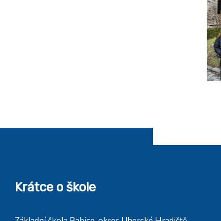
Krátce o škole
Základní škola Babice, okres Uherské Hradiště,