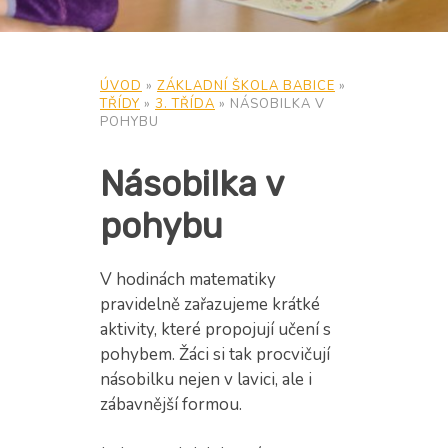
ÚVOD
»
ZÁKLADNÍ ŠKOLA BABICE
»
TŘÍDY
»
3. TŘÍDA
»
NÁSOBILKA V
POHYBU
Násobilka v
pohybu
V hodinách matematiky
pravidelně zařazujeme krátké
aktivity, které propojují učení s
pohybem. Žáci si tak procvičují
násobilku nejen v lavici, ale i
zábavnější formou.