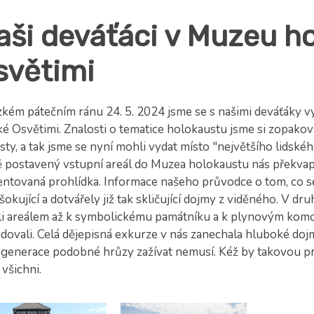
aši deváťáci v Muzeu h
světimi
kém pátečním ránu 24. 5. 2024 jsme se s našimi deváťáky vyd
ké Osvětimi. Znalosti o tematice holokaustu jsme si zopakov
ty, a tak jsme se nyní mohli vydat místo "největšího lidskéh
 postavený vstupní areál do Muzea holokaustu nás překvapi
ntovaná prohlídka. Informace našeho průvodce o tom, co s
šokující a dotvářely již tak skličující dojmy z viděného. V dr
li areálem až k symbolickému památníku a k plynovým komo
idovali. Celá dějepisná exkurze v nás zanechala hluboké dojm
 generace podobné hrůzy zažívat nemusí. Kéž by takovou pr
 všichni.