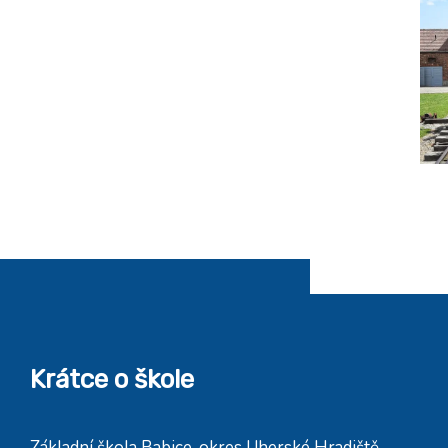
Krátce o škole
Základní škola Babice, okres Uherské Hradiště,