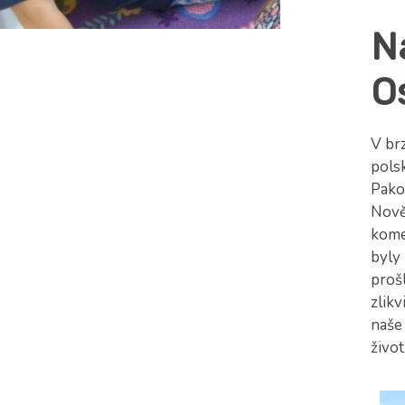
N
O
V brz
pols
Pakos
Nově
kome
byly 
proš
zlikv
naše
život