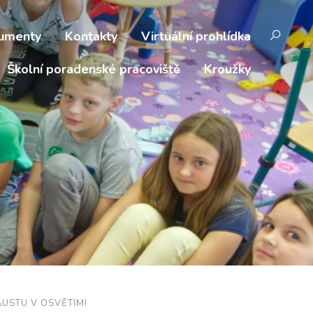
umenty
Kontakty
Virtuální prohlídka
Školní poradenské pracoviště
Kroužky
USTU V OSVĚTIMI