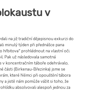
olokaustu v
ali na již tradiční dějepisnou exkurzi do
ali minulý týden při přednášce pana
o hřbitova" prohlédnout na vlastní oči.
l. Pak už následovala samotná
e v koncentračním táboře odehrávalo,
uhé části (Birkenau-Březinka) jsme se
rám, které Němci při opouštění tábora
y a jistě nám pomůže vážit si toho, že
ohlídku absolvovali alespoň jednou za