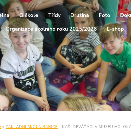
elna
O škole
Třídy
Družina
Foto
Dok
Organizace školního roku 2025/2026
E-shop
D
»
ZÁKLADNÍ ŠKOLA BABICE
»
NAŠI DEVÁŤÁCI V MUZEU HOLOKA