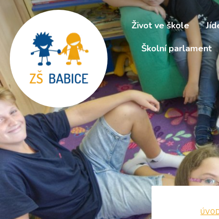
Život ve škole
Jíd
Školní parlament
ÚVO