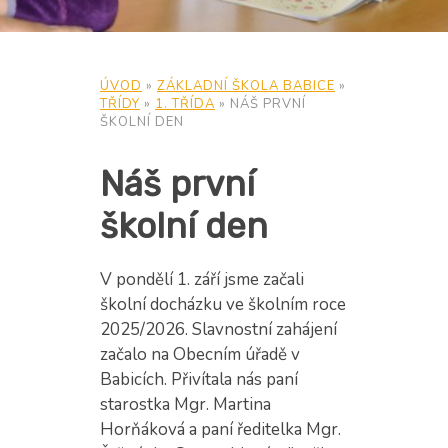
ÚVOD
»
ZÁKLADNÍ ŠKOLA BABICE
»
TŘÍDY
»
1. TŘÍDA
»
NÁŠ PRVNÍ
ŠKOLNÍ DEN
Náš první
školní den
V pondělí 1. září jsme začali
školní docházku ve školním roce
2025/2026. Slavnostní zahájení
začalo na Obecním úřadě v
Babicích. Přivítala nás paní
starostka Mgr. Martina
Horňáková a paní ředitelka Mgr.