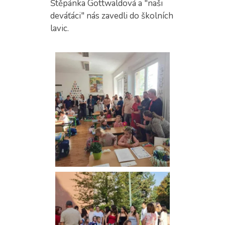
Štěpánka Gottwaldová a "naši
deváťáci" nás zavedli do školních
lavic.