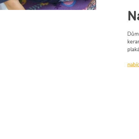
N
Dům 
kera
plaká
nabí