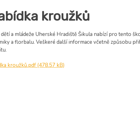
abídka kroužků
dětí a mládeže Uherské Hradiště Šikula nabízí pro tento šk
miky a florbalu. Veškeré další informace včetně způsobu při
tu.
dka kroužků.pdf
(478.57 kB)