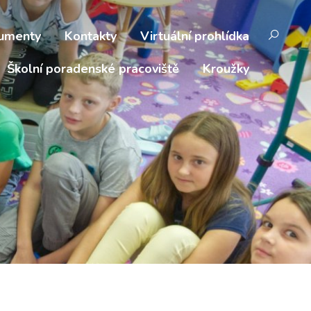
umenty
Kontakty
Virtuální prohlídka
Školní poradenské pracoviště
Kroužky