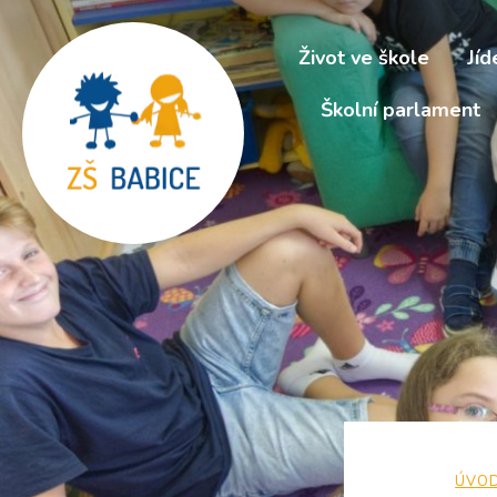
Život ve škole
Jíd
Školní parlament
ÚVO