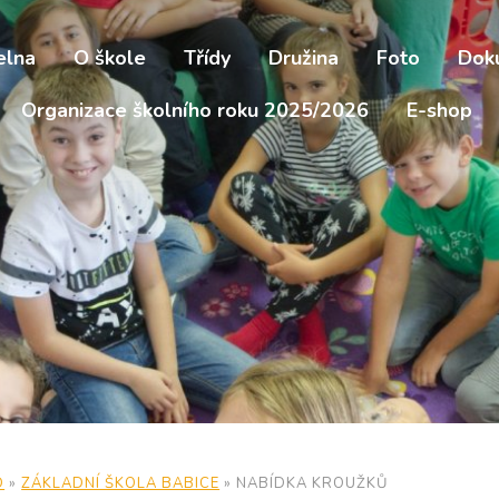
elna
O škole
Třídy
Družina
Foto
Dok
Organizace školního roku 2025/2026
E-shop
D
»
ZÁKLADNÍ ŠKOLA BABICE
»
NABÍDKA KROUŽKŮ