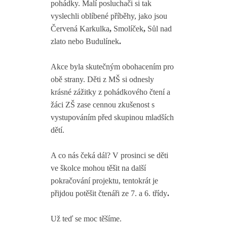
pohádky. Malí posluchači si tak
vyslechli oblíbené příběhy, jako jsou
Červená Karkulka
,
Smolíček
,
Sůl nad
zlato
nebo
Budulínek
.
Akce byla skutečným obohacením pro
obě strany. Děti z MŠ si odnesly
krásné zážitky z pohádkového čtení a
žáci ZŠ zase cennou zkušenost s
vystupováním před skupinou mladších
dětí.
A co nás čeká dál? V prosinci se děti
ve školce mohou těšit na další
pokračování projektu, tentokrát je
přijdou potěšit čtenáři ze
7. a 6. třídy
.
Už teď se moc těšíme.