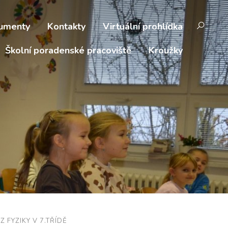
umenty
Kontakty
Virtuální prohlídka
Školní poradenské pracoviště
Kroužky
 FYZIKY V 7.TŘÍDĚ