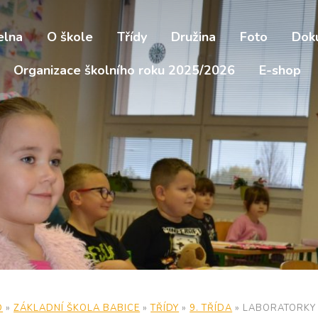
elna
O škole
Třídy
Družina
Foto
Dok
Organizace školního roku 2025/2026
E-shop
D
»
ZÁKLADNÍ ŠKOLA BABICE
»
TŘÍDY
»
9. TŘÍDA
»
LABORATORKY Z