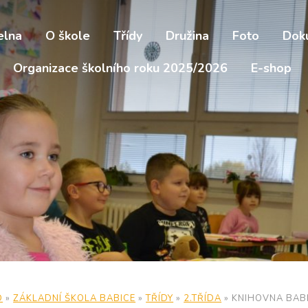
elna
O škole
Třídy
Družina
Foto
Dok
Organizace školního roku 2025/2026
E-shop
D
»
ZÁKLADNÍ ŠKOLA BABICE
»
TŘÍDY
»
2.TŘÍDA
»
KNIHOVNA BAB