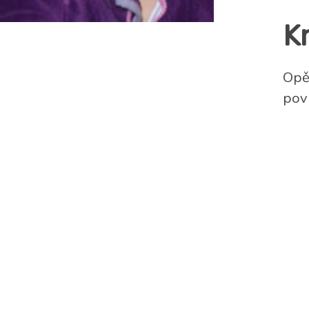
K
Opět
pov