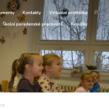
umenty
Kontakty
Virtuální prohlídka
Školní poradenské pracoviště
Kroužky
ICE