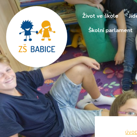
Život ve škole
Jíd
Školní parlament
ÚVO