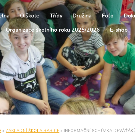
elna
O škole
Třídy
Družina
Foto
Dok
Organizace školního roku 2025/2026
E-shop
D
»
ZÁKLADNÍ ŠKOLA BABICE
»
INFORMAČNÍ SCHŮZKA DEVÁŤÁK