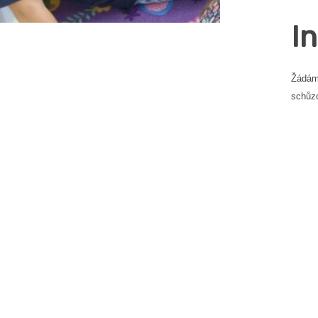
I
Žádáme
schůzc
Ř