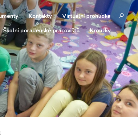
umenty
Kontakty
Virtuální prohlídka
Školní poradenské pracoviště
Kroužky
Ů