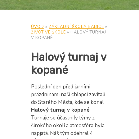
ÚVOD
»
ZÁKLADNÍ ŠKOLA BABICE
»
ŽIVOT VE ŠKOLE
»
HALOVÝ TURNAJ
V KOPANÉ
Halový turnaj v
kopané
Poslední den před jarními
prázdninami naši chlapci zavítali
do Starého Města, kde se konal
Halový turnaj v kopané
.
Turnaje se účastnily týmy z
širokého okolí a atmosféra byla
napjatá. Náš tým odehrál 4