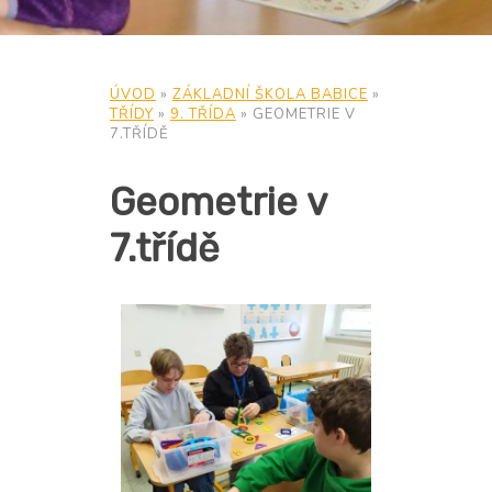
ÚVOD
»
ZÁKLADNÍ ŠKOLA BABICE
»
TŘÍDY
»
9. TŘÍDA
»
GEOMETRIE V
7.TŘÍDĚ
Geometrie v
7.třídě