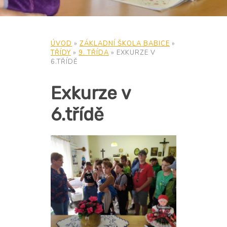
ÚVOD
»
ZÁKLADNÍ ŠKOLA BABICE
»
TŘÍDY
»
9. TŘÍDA
»
EXKURZE V
6.TŘÍDĚ
Exkurze v
6.třídě