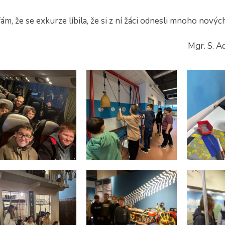
m, že se exkurze líbila, že si z ní žáci odnesli mnoho novýc
gr. S. Adamík