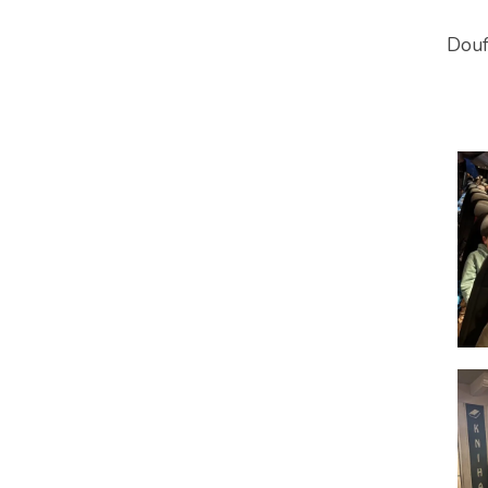
Doufá
M