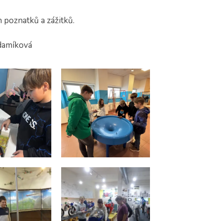
h poznatků a zážitků.
ová