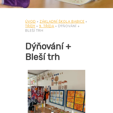
ÚVOD
»
ZÁKLADNÍ ŠKOLA BABICE
»
TŘÍDY
»
9. TŘÍDA
»
DÝŇOVÁNÍ +
BLEŠÍ TRH
Dýňování +
Bleší trh