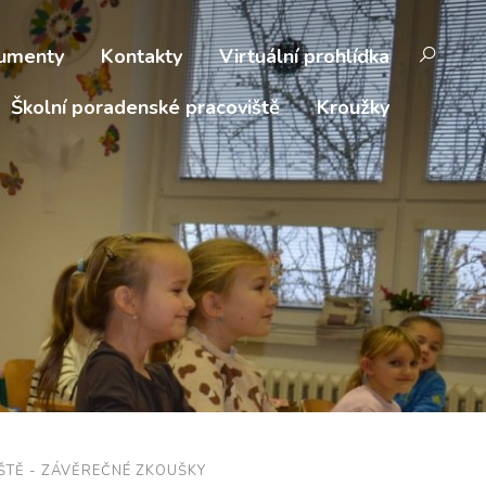
umenty
Kontakty
Virtuální prohlídka
Školní poradenské pracoviště
Kroužky
ŠTĚ - ZÁVĚREČNÉ ZKOUŠKY