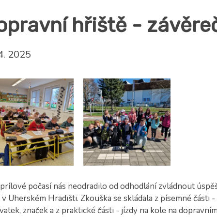
opravní hřiště - závěr
4. 2025
aprílové počasí nás neodradilo od odhodlání zvládnout úsp
i v Uherském Hradišti. Zkouška se skládala z písemné části -
vatek, značek a z praktické části - jízdy na kole na dopravní