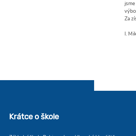
jsme 
výbor
Za zí
I. Mi
Krátce o škole