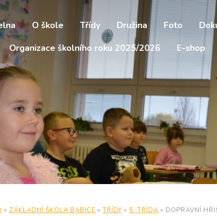
elna
O škole
Třídy
Družina
Foto
Dok
Organizace školního roku 2025/2026
E-shop
D
»
ZÁKLADNÍ ŠKOLA BABICE
»
TŘÍDY
»
5. TŘÍDA
»
DOPRAVNÍ HŘI