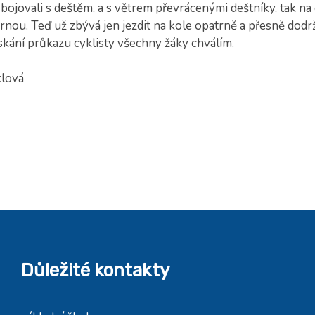
bojovali s deštěm, a s větrem převrácenými deštníky, tak na 
nou. Teď už zbývá jen jezdit na kole opatrně a přesně dodrž
skání průkazu cyklisty všechny žáky chválím.
klová
Důležité kontakty