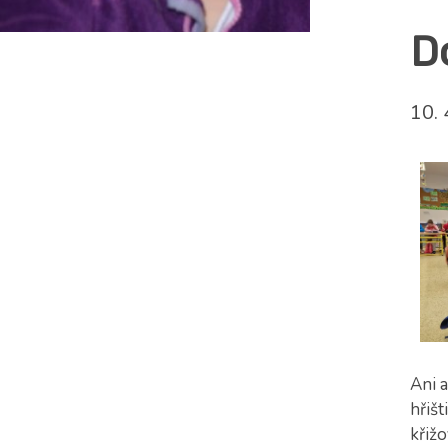
D
10. 
Ani 
hřišt
křižo