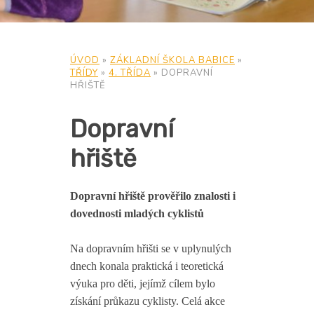
ÚVOD
»
ZÁKLADNÍ ŠKOLA BABICE
»
TŘÍDY
»
4. TŘÍDA
»
DOPRAVNÍ
HŘIŠTĚ
Dopravní
hřiště
Dopravní hřiště prověřilo znalosti i
dovednosti mladých cyklistů
Na dopravním hřišti se v uplynulých
dnech konala praktická i teoretická
výuka pro děti, jejímž cílem bylo
získání průkazu cyklisty. Celá akce